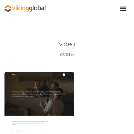
video
02/04 in