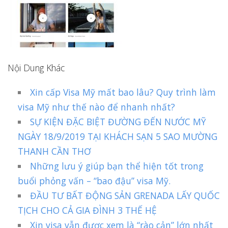
Nội Dung Khác
Xin cấp Visa Mỹ mất bao lâu? Quy trình làm
visa Mỹ như thế nào để nhanh nhất?
SỰ KIỆN ĐẶC BIỆT ĐƯỜNG ĐẾN NƯỚC MỸ
NGÀY 18/9/2019 TẠI KHÁCH SẠN 5 SAO MƯỜNG
THANH CẦN THƠ
Những lưu ý giúp bạn thể hiện tốt trong
buổi phỏng vấn – “bao đậu” visa Mỹ.
ĐẦU TƯ BẤT ĐỘNG SẢN GRENADA LẤY QUỐC
TỊCH CHO CẢ GIA ĐÌNH 3 THẾ HỆ
Xin visa vẫn được xem là “rào cản” lớn nhất