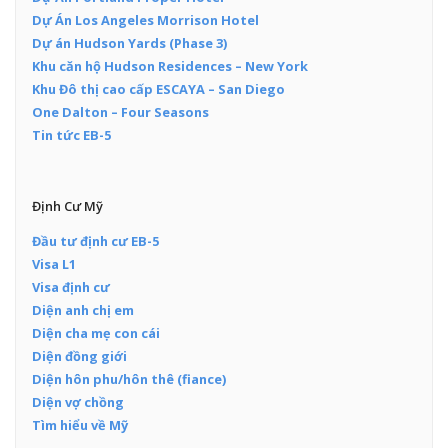
Dự Án Los Angeles Morrison Hotel
Dự án Hudson Yards (Phase 3)
Khu căn hộ Hudson Residences – New York
Khu Đô thị cao cấp ESCAYA – San Diego
One Dalton – Four Seasons
Tin tức EB-5
Định Cư Mỹ
Đầu tư định cư EB-5
Visa L1
Visa định cư
Diện anh chị em
Diện cha mẹ con cái
Diện đồng giới
Diện hôn phu/hôn thê (fiance)
Diện vợ chồng
Tìm hiểu về Mỹ