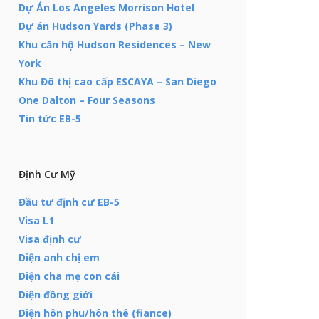
Dự Án Los Angeles Morrison Hotel
Dự án Hudson Yards (Phase 3)
Khu căn hộ Hudson Residences – New
York
Khu Đô thị cao cấp ESCAYA – San Diego
One Dalton – Four Seasons
Tin tức EB-5
Định Cư Mỹ
Đầu tư định cư EB-5
Visa L1
Visa định cư
Diện anh chị em
Diện cha mẹ con cái
Diện đồng giới
Diện hôn phu/hôn thê (fiance)