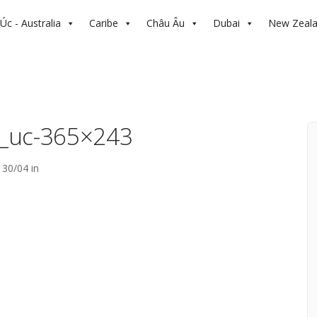
Úc - Australia
Caribe
Châu Âu
Dubai
New Zeal
c_uc-365×243
30/04 in