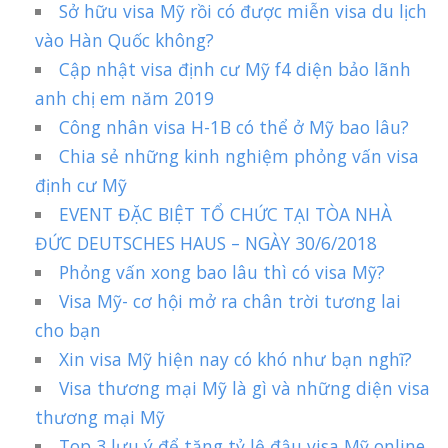
Sở hữu visa Mỹ rồi có được miễn visa du lịch
vào Hàn Quốc không?
Cập nhật visa định cư Mỹ f4 diện bảo lãnh
anh chị em năm 2019
Công nhân visa H-1B có thể ở Mỹ bao lâu?
Chia sẻ những kinh nghiệm phỏng vấn visa
định cư Mỹ
EVENT ĐẶC BIỆT TỔ CHỨC TẠI TÒA NHÀ
ĐỨC DEUTSCHES HAUS – NGÀY 30/6/2018
Phỏng vấn xong bao lâu thì có visa Mỹ?
Visa Mỹ- cơ hội mở ra chân trời tương lai
cho bạn
Xin visa Mỹ hiện nay có khó như bạn nghĩ?
Visa thương mại Mỹ là gì và những diện visa
thương mại Mỹ
Top 3 lưu ý để tăng tỷ lệ đậu visa Mỹ online