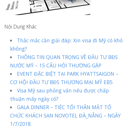
Nội Dung Khác
Thắc mắc cần giải đáp: Xin visa đi Mỹ có khó
không?
THÔNG TIN QUAN TRỌNG VỀ ĐẦU TƯ BĐS
NƯỚC MỸ – 15 CÂU HỎI THƯỜNG GẶP
EVENT ĐẶC BIỆT TẠI PARK HYATTSAIGON –
CƠ HỘI ĐẦU TƯ BĐS THƯƠNG MẠI MỸ EB5
Visa Mỹ sau phỏng vấn nếu được chấp
thuận mấy ngày có?
GALA DINNER – TIỆC TỐI THÂN MẬT TỔ
CHỨC KHÁCH SẠN NOVOTEL ĐÀ_NẴNG – NGÀY
1/7/2018