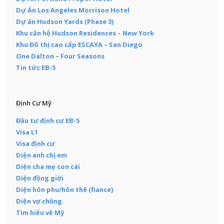
Dự Án Los Angeles Morrison Hotel
Dự án Hudson Yards (Phase 3)
Khu căn hộ Hudson Residences – New York
Khu Đô thị cao cấp ESCAYA – San Diego
One Dalton – Four Seasons
Tin tức EB-5
Định Cư Mỹ
Đầu tư định cư EB-5
Visa L1
Visa định cư
Diện anh chị em
Diện cha mẹ con cái
Diện đồng giới
Diện hôn phu/hôn thê (fiance)
Diện vợ chồng
Tìm hiểu về Mỹ