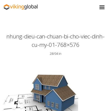
nhung-dieu-can-chuan-bi-cho-viec-dinh-
cu-my-01-768×576
28/04 in