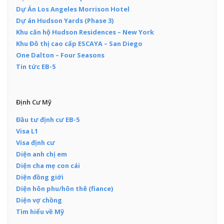
Dự Án Los Angeles Morrison Hotel
Dự án Hudson Yards (Phase 3)
Khu căn hộ Hudson Residences – New York
Khu Đô thị cao cấp ESCAYA – San Diego
One Dalton – Four Seasons
Tin tức EB-5
Định Cư Mỹ
Đầu tư định cư EB-5
Visa L1
Visa định cư
Diện anh chị em
Diện cha mẹ con cái
Diện đồng giới
Diện hôn phu/hôn thê (fiance)
Diện vợ chồng
Tìm hiểu về Mỹ