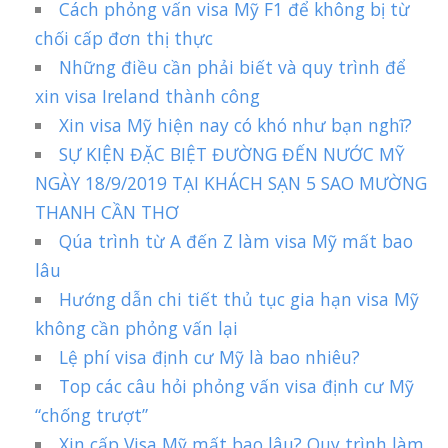
Cách phỏng vấn visa Mỹ F1 để không bị từ
chối cấp đơn thị thực
Những điều cần phải biết và quy trình để
xin visa Ireland thành công
Xin visa Mỹ hiện nay có khó như bạn nghĩ?
SỰ KIỆN ĐẶC BIỆT ĐƯỜNG ĐẾN NƯỚC MỸ
NGÀY 18/9/2019 TẠI KHÁCH SẠN 5 SAO MƯỜNG
THANH CẦN THƠ
Qúa trình từ A đến Z làm visa Mỹ mất bao
lâu
Hướng dẫn chi tiết thủ tục gia hạn visa Mỹ
không cần phỏng vấn lại
Lệ phí visa định cư Mỹ là bao nhiêu?
Top các câu hỏi phỏng vấn visa định cư Mỹ
“chống trượt”
Xin cấp Visa Mỹ mất bao lâu? Quy trình làm