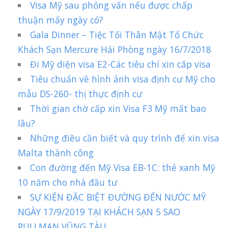
Visa Mỹ sau phỏng vấn nếu được chấp
thuận mấy ngày có?
Gala Dinner – Tiệc Tối Thân Mật Tổ Chức
Khách Sạn Mercure Hải Phòng ngày 16/7/2018
Đi Mỹ diện visa E2-Các tiêu chí xin cấp visa
Tiêu chuẩn về hình ảnh visa định cư Mỹ cho
mẫu DS-260- thị thực định cư
Thời gian chờ cấp xin Visa F3 Mỹ mất bao
lâu?
Những điều cần biết và quy trình để xin visa
Malta thành công
Con đường đến Mỹ Visa EB-1C: thẻ xanh Mỹ
10 năm cho nhà đầu tư
SỰ KIỆN ĐẶC BIỆT ĐƯỜNG ĐẾN NƯỚC MỸ
NGÀY 17/9/2019 TẠI KHÁCH SẠN 5 SAO
PULLMAN VŨNG TÀU