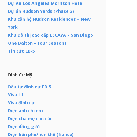
Dự Án Los Angeles Morrison Hotel
Dự án Hudson Yards (Phase 3)
Khu căn hộ Hudson Residences – New
York
Khu Đô thị cao cấp ESCAYA – San Diego
One Dalton – Four Seasons
Tin tức EB-5
Định Cư Mỹ
Đầu tư định cư EB-5
Visa L1
Visa định cư
Diện anh chị em
Diện cha mẹ con cái
Diện đồng giới
Diện hôn phu/hôn thê (fiance)