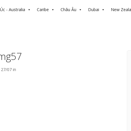
Úc - Australia
Caribe
Châu Âu
Dubai
New Zeal
img57
27/07 in