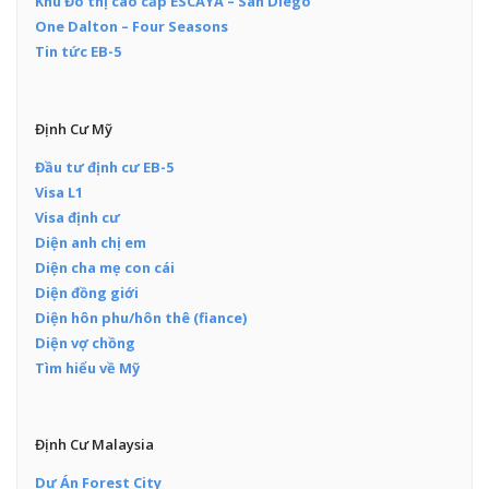
Khu Đô thị cao cấp ESCAYA – San Diego
One Dalton – Four Seasons
Tin tức EB-5
Định Cư Mỹ
Đầu tư định cư EB-5
Visa L1
Visa định cư
Diện anh chị em
Diện cha mẹ con cái
Diện đồng giới
Diện hôn phu/hôn thê (fiance)
Diện vợ chồng
Tìm hiểu về Mỹ
Định Cư Malaysia
Dự Án Forest City