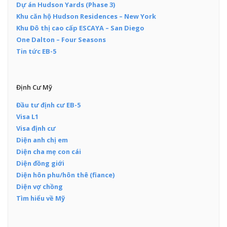
Dự án Hudson Yards (Phase 3)
Khu căn hộ Hudson Residences – New York
Khu Đô thị cao cấp ESCAYA – San Diego
One Dalton – Four Seasons
Tin tức EB-5
Định Cư Mỹ
Đầu tư định cư EB-5
Visa L1
Visa định cư
Diện anh chị em
Diện cha mẹ con cái
Diện đồng giới
Diện hôn phu/hôn thê (fiance)
Diện vợ chồng
Tìm hiểu về Mỹ