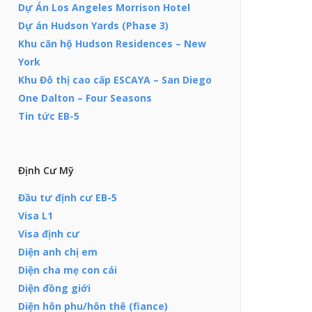
Dự Án Los Angeles Morrison Hotel
Dự án Hudson Yards (Phase 3)
Khu căn hộ Hudson Residences – New
York
Khu Đô thị cao cấp ESCAYA – San Diego
One Dalton – Four Seasons
Tin tức EB-5
Định Cư Mỹ
Đầu tư định cư EB-5
Visa L1
Visa định cư
Diện anh chị em
Diện cha mẹ con cái
Diện đồng giới
Diện hôn phu/hôn thê (fiance)