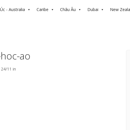
Úc - Australia
Caribe
Châu Âu
Dubai
New Zeal
-hoc-ao
24/11 in