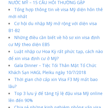
NƯỚC MỸ – 15 CÂU HỎI THƯỜNG GẶP
Tổng hợp thông tin về visa Mỹ diện hôn thê
mới nhất
Cơ hội du nhập Mỹ mở rộng với diện visa
B1-B2
Những điều cần biết về hồ sơ xin visa định
cư Mỹ theo diện EB5
Luật nhập cư Hoa Kỳ rất phức tạp, cách nào
để xin visa định cư ở Mỹ?
Gala Dinner – Tiệc Tối Thân Mật Tổ Chức
Khách Sạn HAGL Pleiku ngày 10/7/2018
Thời gian chờ cấp xin Visa F3 Mỹ mất bao
lâu?
Top 3 lưu ý để tăng tỷ lệ đậu visa Mỹ online
lên đến 90%
Chia sẻ những kinh nghiệm phỏng vấn visa