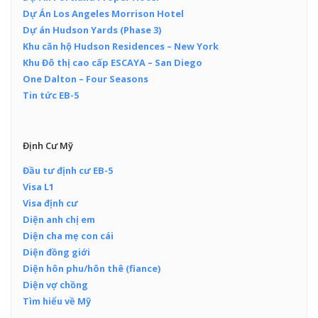
Dự Án Los Angeles Morrison Hotel
Dự án Hudson Yards (Phase 3)
Khu căn hộ Hudson Residences – New York
Khu Đô thị cao cấp ESCAYA – San Diego
One Dalton – Four Seasons
Tin tức EB-5
Định Cư Mỹ
Đầu tư định cư EB-5
Visa L1
Visa định cư
Diện anh chị em
Diện cha mẹ con cái
Diện đồng giới
Diện hôn phu/hôn thê (fiance)
Diện vợ chồng
Tìm hiểu về Mỹ