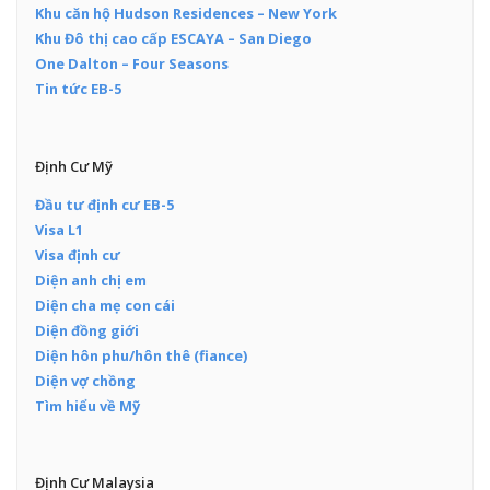
Khu căn hộ Hudson Residences – New York
Khu Đô thị cao cấp ESCAYA – San Diego
One Dalton – Four Seasons
Tin tức EB-5
Định Cư Mỹ
Đầu tư định cư EB-5
Visa L1
Visa định cư
Diện anh chị em
Diện cha mẹ con cái
Diện đồng giới
Diện hôn phu/hôn thê (fiance)
Diện vợ chồng
Tìm hiểu về Mỹ
Định Cư Malaysia