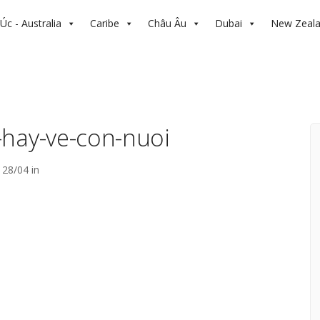
Úc - Australia
Caribe
Châu Âu
Dubai
New Zeal
-hay-ve-con-nuoi
28/04 in