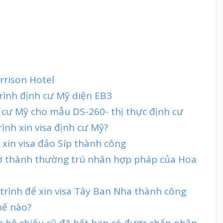
rrison Hotel
rình định cư Mỹ diện EB3
h cư Mỹ cho mẫu DS-260- thị thực định cư
rình xin visa định cư Mỹ?
 xin visa đảo Síp thành công
rở thành thường trú nhân hợp pháp của Hoa
 trình để xin visa Tây Ban Nha thành công
hế nào?
c hộ chiếu cũ đã hết hạn có được chấp nhận