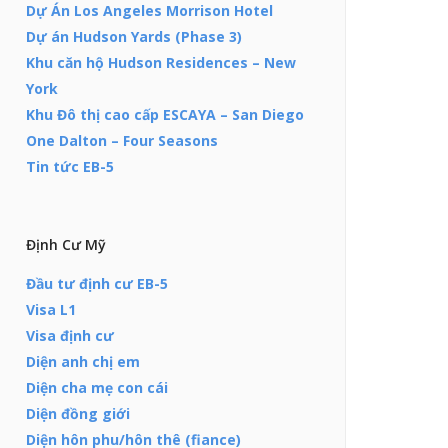
Dự Án Los Angeles Morrison Hotel
Dự án Hudson Yards (Phase 3)
Khu căn hộ Hudson Residences – New
York
Khu Đô thị cao cấp ESCAYA – San Diego
One Dalton – Four Seasons
Tin tức EB-5
Định Cư Mỹ
Đầu tư định cư EB-5
Visa L1
Visa định cư
Diện anh chị em
Diện cha mẹ con cái
Diện đồng giới
Diện hôn phu/hôn thê (fiance)