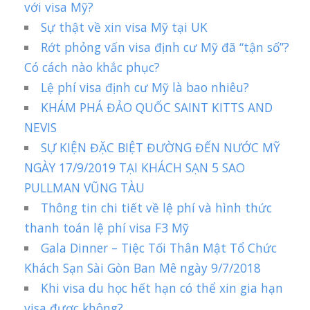
với visa Mỹ?
Sự thật về xin visa Mỹ tại UK
Rớt phỏng vấn visa định cư Mỹ đã “tận số”?
Có cách nào khắc phục?
Lệ phí visa định cư Mỹ là bao nhiêu?
KHÁM PHÁ ĐẢO QUỐC SAINT KITTS AND
NEVIS
SỰ KIỆN ĐẶC BIỆT ĐƯỜNG ĐẾN NƯỚC MỸ
NGÀY 17/9/2019 TẠI KHÁCH SẠN 5 SAO
PULLMAN VŨNG TÀU
Thông tin chi tiết về lệ phí và hình thức
thanh toán lệ phí visa F3 Mỹ
Gala Dinner – Tiệc Tối Thân Mật Tổ Chức
Khách Sạn Sài Gòn Ban Mê ngày 9/7/2018
Khi visa du học hết hạn có thể xin gia hạn
visa được không?