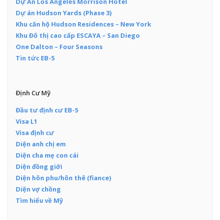
Dự Án Los Angeles Morrison Hotel
Dự án Hudson Yards (Phase 3)
Khu căn hộ Hudson Residences – New York
Khu Đô thị cao cấp ESCAYA – San Diego
One Dalton – Four Seasons
Tin tức EB-5
Định Cư Mỹ
Đầu tư định cư EB-5
Visa L1
Visa định cư
Diện anh chị em
Diện cha mẹ con cái
Diện đồng giới
Diện hôn phu/hôn thê (fiance)
Diện vợ chồng
Tìm hiểu về Mỹ