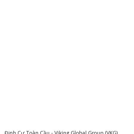
Định Cư Toàn Cầu - Viking Global Group (VKG)