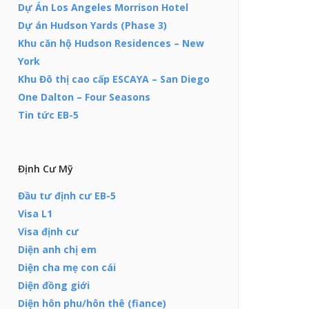
Dự Án Los Angeles Morrison Hotel
Dự án Hudson Yards (Phase 3)
Khu căn hộ Hudson Residences – New
York
Khu Đô thị cao cấp ESCAYA – San Diego
One Dalton – Four Seasons
Tin tức EB-5
Định Cư Mỹ
Đầu tư định cư EB-5
Visa L1
Visa định cư
Diện anh chị em
Diện cha mẹ con cái
Diện đồng giới
Diện hôn phu/hôn thê (fiance)