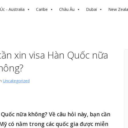
Úc - Australia
Caribe
Châu Âu
Dubai
New Zeal
 cần xin visa Hàn Quốc nữa
hông?
in
Uncategorized
àn Quốc nữa không? Về câu hỏi này, bạn cần
t Mỹ có nằm trong các quốc gia được miễn