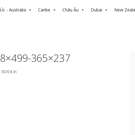
Úc - Australia
Caribe
Châu Âu
Dubai
New Zeal
768×499-365×237
30/04 in