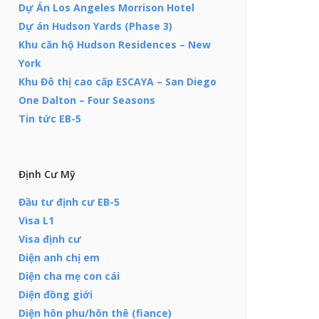
Dự Án Los Angeles Morrison Hotel
Dự án Hudson Yards (Phase 3)
Khu căn hộ Hudson Residences – New
York
Khu Đô thị cao cấp ESCAYA – San Diego
One Dalton – Four Seasons
Tin tức EB-5
Định Cư Mỹ
Đầu tư định cư EB-5
Visa L1
Visa định cư
Diện anh chị em
Diện cha mẹ con cái
Diện đồng giới
Diện hôn phu/hôn thê (fiance)