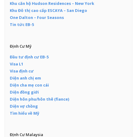
Khu căn hộ Hudson Residences – New York
Khu Đô thị cao cấp ESCAYA – San Diego
One Dalton – Four Seasons
Tin tức EB-5
Định Cư Mỹ
Đầu tư định cư EB-5
Visa L1
Visa định cư
Diện anh chị em
Diện cha mẹ con cái
Diện đồng giới
Diện hôn phu/hôn thê (fiance)
Diện vợ chồng
Tìm hiểu về Mỹ
Định Cư Malaysia