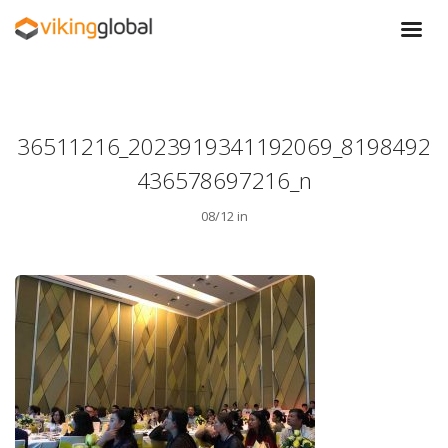
36511216_2023919341192069_8198492
436578697216_n
08/12 in