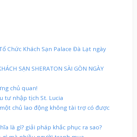
 Tổ Chức Khách Sạn Palace Đà Lạt ngày
 KHÁCH SẠN SHERATON SÀI GÒN NGÀY
đừng chủ quan!
 tư nhập tịch St. Lucia
 một chủ lao động không tài trợ có được
ĩa là gì? giải pháp khắc phục ra sao?
có gì mà nhiều người tranh mua