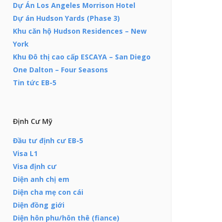
Dự Án Los Angeles Morrison Hotel
Dự án Hudson Yards (Phase 3)
Khu căn hộ Hudson Residences – New
York
Khu Đô thị cao cấp ESCAYA – San Diego
One Dalton – Four Seasons
Tin tức EB-5
Định Cư Mỹ
Đầu tư định cư EB-5
Visa L1
Visa định cư
Diện anh chị em
Diện cha mẹ con cái
Diện đồng giới
Diện hôn phu/hôn thê (fiance)