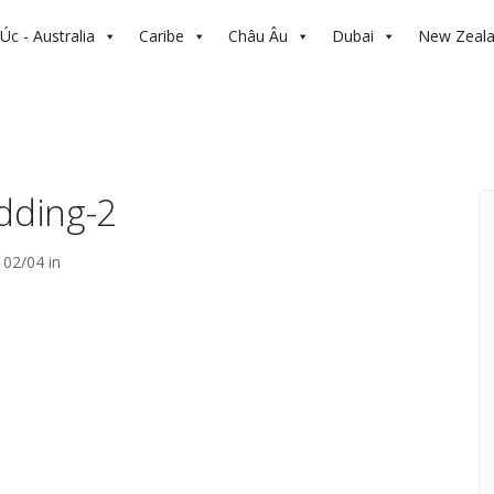
Úc - Australia
Caribe
Châu Âu
Dubai
New Zeal
dding-2
02/04 in