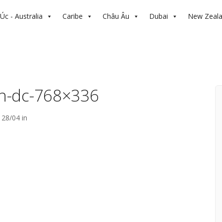
Úc - Australia
Caribe
Châu Âu
Dubai
New Zeal
n-dc-768×336
28/04 in