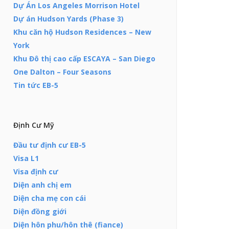
Dự Án Los Angeles Morrison Hotel
Dự án Hudson Yards (Phase 3)
Khu căn hộ Hudson Residences – New
York
Khu Đô thị cao cấp ESCAYA – San Diego
One Dalton – Four Seasons
Tin tức EB-5
Định Cư Mỹ
Đầu tư định cư EB-5
Visa L1
Visa định cư
Diện anh chị em
Diện cha mẹ con cái
Diện đồng giới
Diện hôn phu/hôn thê (fiance)