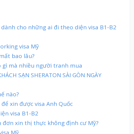
 dành cho những ai đi theo diện visa B1-B2
working visa Mỹ
 mất bao lâu?
có gì mà nhiều người tranh mua
 KHÁCH SẠN SHERATON SÀI GÒN NGÀY
hế nào?
h để xin được visa Anh Quốc
iện visa B1-B2
 đơn xin thị thực không định cư Mỹ?
visa Mỹ