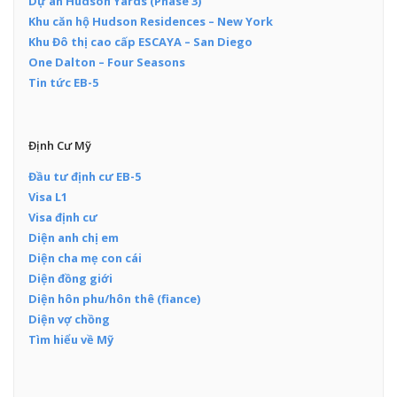
Dự án Hudson Yards (Phase 3)
Khu căn hộ Hudson Residences – New York
Khu Đô thị cao cấp ESCAYA – San Diego
One Dalton – Four Seasons
Tin tức EB-5
Định Cư Mỹ
Đầu tư định cư EB-5
Visa L1
Visa định cư
Diện anh chị em
Diện cha mẹ con cái
Diện đồng giới
Diện hôn phu/hôn thê (fiance)
Diện vợ chồng
Tìm hiểu về Mỹ