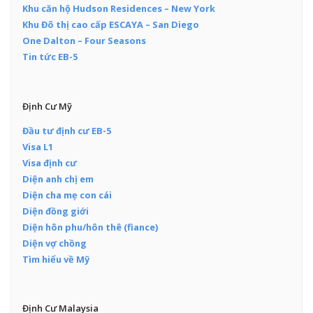
Khu căn hộ Hudson Residences – New York
Khu Đô thị cao cấp ESCAYA – San Diego
One Dalton – Four Seasons
Tin tức EB-5
Định Cư Mỹ
Đầu tư định cư EB-5
Visa L1
Visa định cư
Diện anh chị em
Diện cha mẹ con cái
Diện đồng giới
Diện hôn phu/hôn thê (fiance)
Diện vợ chồng
Tìm hiểu về Mỹ
Định Cư Malaysia