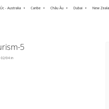
Úc - Australia
Caribe
Châu Âu
Dubai
New Zeal
urism-5
02/04 in