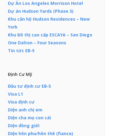
Dự Án Los Angeles Morrison Hotel
Dự án Hudson Yards (Phase 3)
Khu căn hộ Hudson Residences – New
York
Khu Đô thị cao cấp ESCAYA – San Diego
One Dalton – Four Seasons
Tin tức EB-5
Định Cư Mỹ
Đầu tư định cư EB-5
Visa L1
Visa định cư
Diện anh chị em
Diện cha mẹ con cái
Diện đồng giới
Diện hôn phu/hôn thê (fiance)