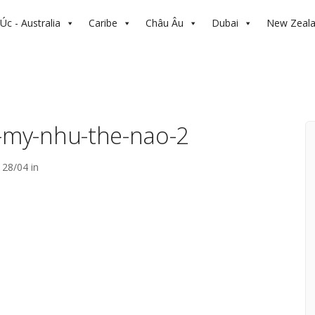
Úc - Australia
Caribe
Châu Âu
Dubai
New Zeal
o-my-nhu-the-nao-2
28/04 in