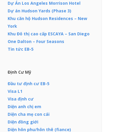
Dự Án Los Angeles Morrison Hotel
Dự án Hudson Yards (Phase 3)
Khu căn hộ Hudson Residences – New
York
Khu Đô thị cao cấp ESCAYA – San Diego
One Dalton – Four Seasons
Tin tức EB-5
Định Cư Mỹ
Đầu tư định cư EB-5
Visa L1
Visa định cư
Diện anh chị em
Diện cha mẹ con cái
Diện đồng giới
Diện hôn phu/hôn thê (fiance)