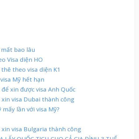
ỹ mất bao lâu
eo Visa diện HO
thê theo visa diện K1
 visa Mỹ hết hạn
h để xin được visa Anh Quốc
 xin visa Dubai thành công
mấy lần với visa Mỹ?
 xin visa Bulgaria thành công
 LẤY QUỐC TỊCH CHO CẢ GIA ĐÌNH 3 THẾ