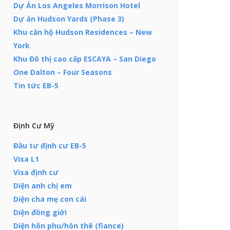
Dự Án Los Angeles Morrison Hotel
Dự án Hudson Yards (Phase 3)
Khu căn hộ Hudson Residences – New
York
Khu Đô thị cao cấp ESCAYA – San Diego
One Dalton – Four Seasons
Tin tức EB-5
Định Cư Mỹ
Đầu tư định cư EB-5
Visa L1
Visa định cư
Diện anh chị em
Diện cha mẹ con cái
Diện đồng giới
Diện hôn phu/hôn thê (fiance)