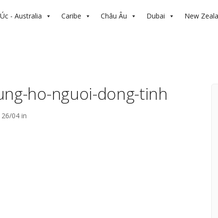
Úc - Australia
Caribe
Châu Âu
Dubai
New Zeal
ung-ho-nguoi-dong-tinh
26/04 in