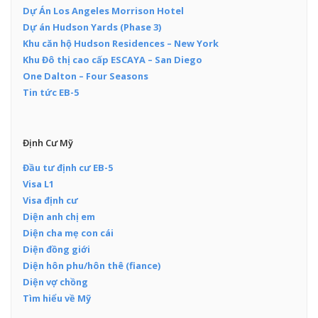
Dự Án Los Angeles Morrison Hotel
Dự án Hudson Yards (Phase 3)
Khu căn hộ Hudson Residences – New York
Khu Đô thị cao cấp ESCAYA – San Diego
One Dalton – Four Seasons
Tin tức EB-5
Định Cư Mỹ
Đầu tư định cư EB-5
Visa L1
Visa định cư
Diện anh chị em
Diện cha mẹ con cái
Diện đồng giới
Diện hôn phu/hôn thê (fiance)
Diện vợ chồng
Tìm hiểu về Mỹ