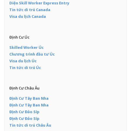
Diện Skill Worker Express Entry
Tin tức di trú Canada
Visa du lịch Canada
Định Cư Úc
Skilled Worker Úc
Chương trình đầu tư Úc
Visa du lịch Úc
Tin tức di trú Úc
Định Cư Châu Âu
Định Cư Tây Ban Nha
Định Cư Tây Ban Nha
Định Cư Đảo Síp
Định Cư Đảo Síp
Tin tức di trú Châu Âu