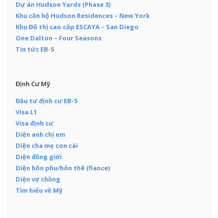
Dự án Hudson Yards (Phase 3)
Khu căn hộ Hudson Residences – New York
Khu Đô thị cao cấp ESCAYA – San Diego
One Dalton – Four Seasons
Tin tức EB-5
Định Cư Mỹ
Đầu tư định cư EB-5
Visa L1
Visa định cư
Diện anh chị em
Diện cha mẹ con cái
Diện đồng giới
Diện hôn phu/hôn thê (fiance)
Diện vợ chồng
Tìm hiểu về Mỹ