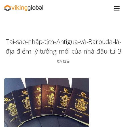
Tại-sao-nhập-tịch-Antigua-và-Barbuda-là-
địa-điểm-lý-tưởng-mới-của-nhà-đầu-tư-3
07/12 in