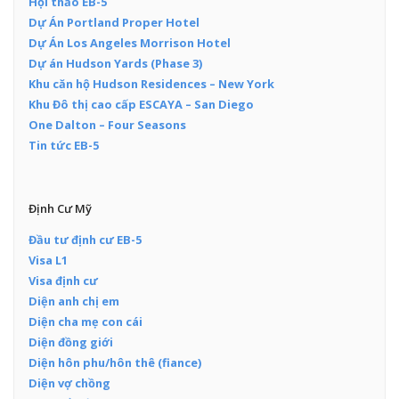
Hội thảo EB-5
Dự Án Portland Proper Hotel
Dự Án Los Angeles Morrison Hotel
Dự án Hudson Yards (Phase 3)
Khu căn hộ Hudson Residences – New York
Khu Đô thị cao cấp ESCAYA – San Diego
One Dalton – Four Seasons
Tin tức EB-5
Định Cư Mỹ
Đầu tư định cư EB-5
Visa L1
Visa định cư
Diện anh chị em
Diện cha mẹ con cái
Diện đồng giới
Diện hôn phu/hôn thê (fiance)
Diện vợ chồng