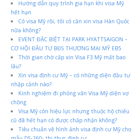
Hướng dẫn quy trình gia hạn khi visa Mỹ
hết hạn
Có visa Mỹ rồi, tôi có cần xin visa Hàn Quốc
nữa không?
EVENT ĐẶC BIỆT TẠI PARK HYATTSAIGON –
CƠ HỘI ĐẦU TƯ BĐS THƯƠNG MẠI MỸ EB5
Thời gian chờ cấp xin Visa F3 Mỹ mất bao
lâu?
Xin visa định cư Mỹ – có những diện đầu tư
nhập cảnh nào?
Kinh nghiệm đi phỏng vấn Visa Mỹ diện vợ
chồng
Visa Mỹ còn hiệu lực nhưng thuộc hộ chiếu
cũ đã hết hạn có được chấp nhận không?
Tiêu chuẩn về hình ảnh visa định cư Mỹ cho
mẫu DS-260- thị thực định cư