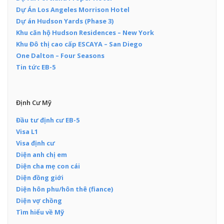
Dự Án Los Angeles Morrison Hotel
Dự án Hudson Yards (Phase 3)
Khu căn hộ Hudson Residences – New York
Khu Đô thị cao cấp ESCAYA – San Diego
One Dalton – Four Seasons
Tin tức EB-5
Định Cư Mỹ
Đầu tư định cư EB-5
Visa L1
Visa định cư
Diện anh chị em
Diện cha mẹ con cái
Diện đồng giới
Diện hôn phu/hôn thê (fiance)
Diện vợ chồng
Tìm hiểu về Mỹ