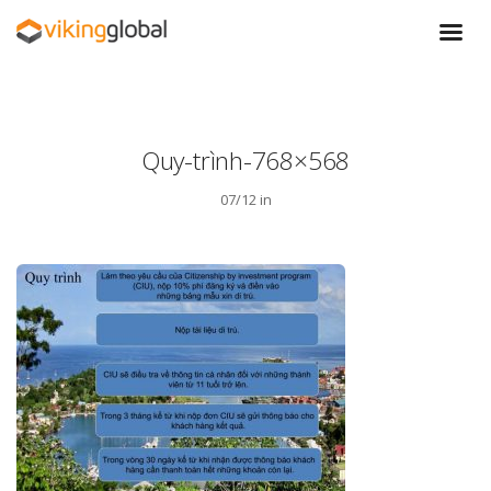
Quy-trình-768×568
07/12 in