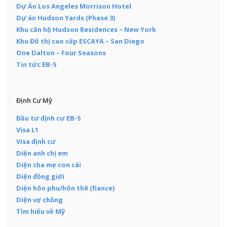
Dự Án Los Angeles Morrison Hotel
Dự án Hudson Yards (Phase 3)
Khu căn hộ Hudson Residences – New York
Khu Đô thị cao cấp ESCAYA – San Diego
One Dalton – Four Seasons
Tin tức EB-5
Định Cư Mỹ
Đầu tư định cư EB-5
Visa L1
Visa định cư
Diện anh chị em
Diện cha mẹ con cái
Diện đồng giới
Diện hôn phu/hôn thê (fiance)
Diện vợ chồng
Tìm hiểu về Mỹ