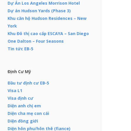
Dự Án Los Angeles Morrison Hotel
Dự án Hudson Yards (Phase 3)
Khu căn hộ Hudson Residences – New
York
Khu Đô thị cao cấp ESCAYA – San Diego
One Dalton – Four Seasons
Tin tức EB-5
Định Cư Mỹ
Đầu tư định cư EB-5
Visa L1
Visa định cư
Diện anh chị em
Diện cha mẹ con cái
Diện đồng giới
Diện hôn phu/hôn thê (fiance)