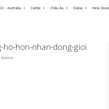
Úc - Australia
Caribe
Châu Âu
Dubai
New Zeal
g-ho-hon-nhan-dong-gioi
30/04 in