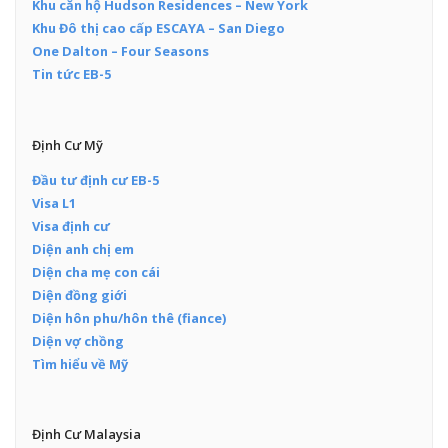
Khu căn hộ Hudson Residences – New York
Khu Đô thị cao cấp ESCAYA – San Diego
One Dalton – Four Seasons
Tin tức EB-5
Định Cư Mỹ
Đầu tư định cư EB-5
Visa L1
Visa định cư
Diện anh chị em
Diện cha mẹ con cái
Diện đồng giới
Diện hôn phu/hôn thê (fiance)
Diện vợ chồng
Tìm hiểu về Mỹ
Định Cư Malaysia