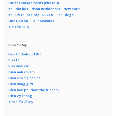
Dự án Hudson Yards (Phase 3)
Khu căn hộ Hudson Residences – New York
Khu Đô thị cao cấp ESCAYA – San Diego
One Dalton – Four Seasons
Tin tức EB-5
Định Cư Mỹ
Đầu tư định cư EB-5
Visa L1
Visa định cư
Diện anh chị em
Diện cha mẹ con cái
Diện đồng giới
Diện hôn phu/hôn thê (fiance)
Diện vợ chồng
Tìm hiểu về Mỹ