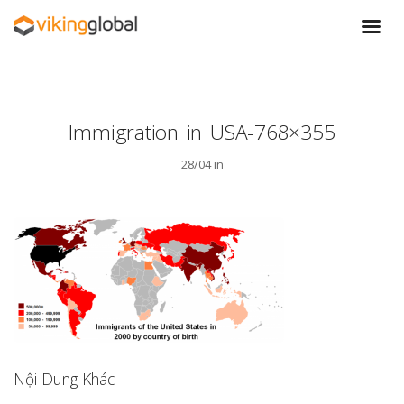
Immigration_in_USA-768×355
28/04 in
Nội Dung Khác