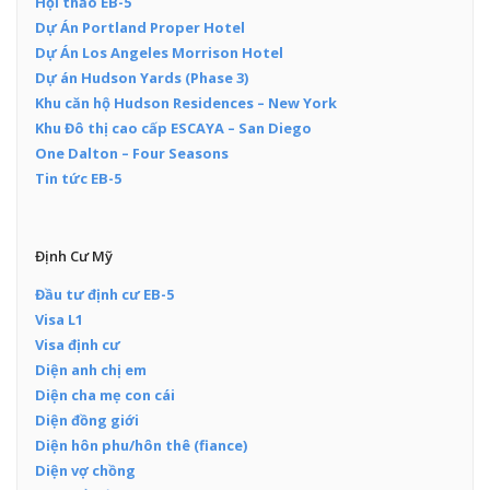
Hội thảo EB-5
Dự Án Portland Proper Hotel
Dự Án Los Angeles Morrison Hotel
Dự án Hudson Yards (Phase 3)
Khu căn hộ Hudson Residences – New York
Khu Đô thị cao cấp ESCAYA – San Diego
One Dalton – Four Seasons
Tin tức EB-5
Định Cư Mỹ
Đầu tư định cư EB-5
Visa L1
Visa định cư
Diện anh chị em
Diện cha mẹ con cái
Diện đồng giới
Diện hôn phu/hôn thê (fiance)
Diện vợ chồng