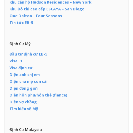
Khu căn hộ Hudson Residences – New York
Khu Đô thị cao cấp ESCAYA – San Diego
One Dalton – Four Seasons
Tin tức EB-5
Định Cư Mỹ
Đầu tư định cư EB-5
Visa L1
Visa định cư
Diện anh chị em
Diện cha mẹ con cái
Diện đồng giới
Diện hôn phu/hôn thê (fiance)
Diện vợ chồng
Tìm hiểu về Mỹ
Định Cư Malaysia