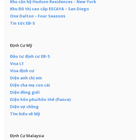
Khu căn hộ Hudson Residences – New York
Khu Đô thị cao cấp ESCAYA – San Diego
One Dalton – Four Seasons
Tin tức EB-5
Định Cư Mỹ
Đầu tư định cư EB-5
Visa L1
Visa định cư
Diện anh chị em
Diện cha mẹ con cái
Diện đồng giới
Diện hôn phu/hôn thê (fiance)
Diện vợ chồng
Tìm hiểu về Mỹ
Định Cư Malaysia