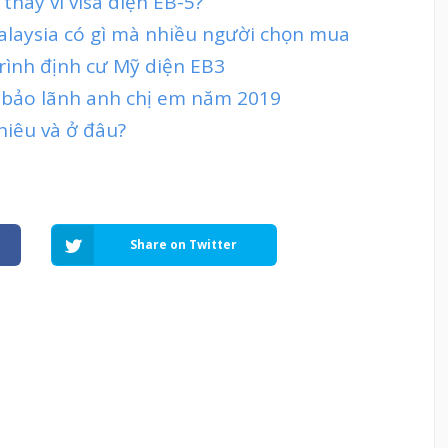
thay vì visa diện EB-5?
Malaysia có gì mà nhiều người chọn mua
rình định cư Mỹ diện EB3
n bảo lãnh anh chị em năm 2019
hiêu và ở đâu?
Share on Twitter