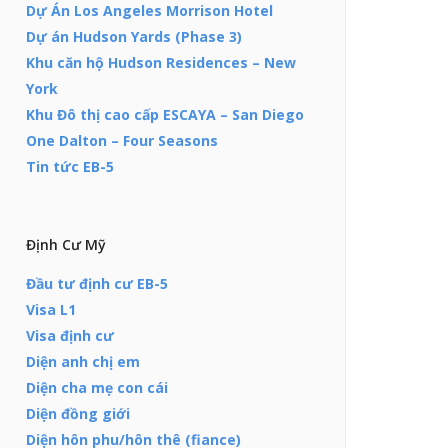
Dự Án Los Angeles Morrison Hotel
Dự án Hudson Yards (Phase 3)
Khu căn hộ Hudson Residences – New
York
Khu Đô thị cao cấp ESCAYA – San Diego
One Dalton – Four Seasons
Tin tức EB-5
Định Cư Mỹ
Đầu tư định cư EB-5
Visa L1
Visa định cư
Diện anh chị em
Diện cha mẹ con cái
Diện đồng giới
Diện hôn phu/hôn thê (fiance)