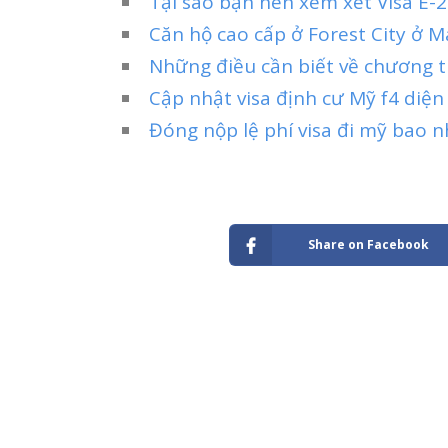
Tại sao bạn nên xem xét Visa E-2 
Căn hộ cao cấp ở Forest City ở 
Những điều cần biết về chương t
Cập nhật visa định cư Mỹ f4 diệ
Đóng nộp lệ phí visa đi mỹ bao n
Share on Facebook