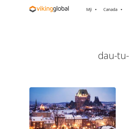
Mỹ
Canada
dau-tu