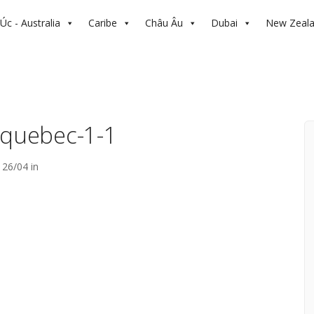
Úc - Australia
Caribe
Châu Âu
Dubai
New Zeal
-quebec-1-1
26/04 in