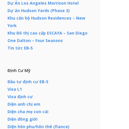
Dự Án Los Angeles Morrison Hotel
Dự án Hudson Yards (Phase 3)
Khu căn hộ Hudson Residences – New
York
Khu Đô thị cao cấp ESCAYA – San Diego
One Dalton – Four Seasons
Tin tức EB-5
Định Cư Mỹ
Đầu tư định cư EB-5
Visa L1
Visa định cư
Diện anh chị em
Diện cha mẹ con cái
Diện đồng giới
Diện hôn phu/hôn thê (fiance)