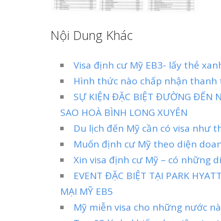
Nội Dung Khác
Visa định cư Mỹ EB3- lấy thẻ xa
Hình thức nào chấp nhận thanh t
SỰ KIỆN ĐẶC BIỆT ĐƯỜNG ĐẾN N
SAO HOÀ BÌNH LONG XUYÊN
Du lịch đến Mỹ cần có visa như t
Muốn định cư Mỹ theo diện doan
Xin visa định cư Mỹ – có những 
EVENT ĐẶC BIỆT TẠI PARK HYA
MẠI MỸ EB5
Mỹ miễn visa cho những nước nào