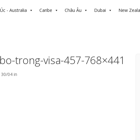
Úc - Australia
Caribe
Châu Âu
Dubai
New Zeal
-bo-trong-visa-457-768×441
30/04 in