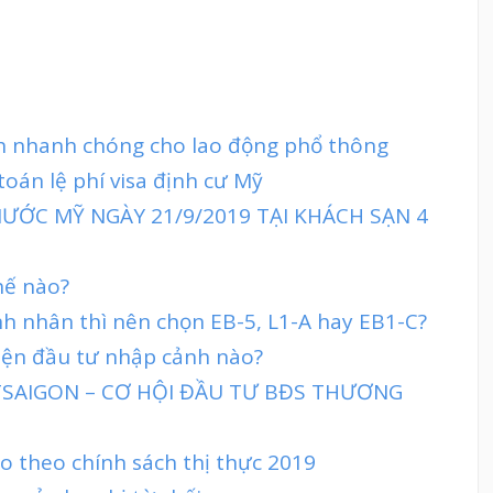
nh nhanh chóng cho lao động phổ thông
oán lệ phí visa định cư Mỹ
ƯỚC MỸ NGÀY 21/9/2019 TẠI KHÁCH SẠN 4
hế nào?
h nhân thì nên chọn EB-5, L1-A hay EB1-C?
diện đầu tư nhập cảnh nào?
TTSAIGON – CƠ HỘI ĐẦU TƯ BĐS THƯƠNG
 theo chính sách thị thực 2019