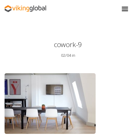
cowork-9
02/04 in