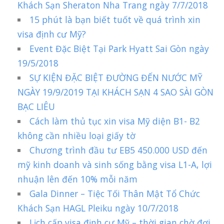
Khách Sạn Sheraton Nha Trang ngày 7/7/2018
15 phút là bạn biết tuốt về quá trình xin
visa định cư Mỹ?
Event Đặc Biệt Tại Park Hyatt Sai Gòn ngày
19/5/2018
SỰ KIỆN ĐẶC BIỆT ĐƯỜNG ĐẾN NƯỚC MỸ
NGÀY 19/9/2019 TẠI KHÁCH SẠN 4 SAO SÀI GÒN
BẠC LIÊU
Cách làm thủ tục xin visa Mỹ diện B1- B2
không cần nhiều loại giấy tờ
Chương trình đầu tư EB5 450.000 USD đến
mỹ kinh doanh và sinh sống bằng visa L1-A, lợi
nhuận lên đến 10% mỗi năm
Gala Dinner – Tiệc Tối Thân Mật Tổ Chức
Khách Sạn HAGL Pleiku ngày 10/7/2018
Lịch cấp visa định cư Mỹ – thời gian chờ đợi