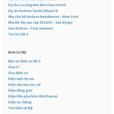
Dự Án Los Angeles Morrison Hotel
Dự án Hudson Yards (Phase 3)
Khu căn hộ Hudson Residences – New York
Khu Đô thị cao cấp ESCAYA – San Diego
One Dalton – Four Seasons
Tin tức EB-5
Định Cư Mỹ
Đầu tư định cư EB-5
Visa L1
Visa định cư
Diện anh chị em
Diện cha mẹ con cái
Diện đồng giới
Diện hôn phu/hôn thê (fiance)
Diện vợ chồng
Tìm hiểu về Mỹ