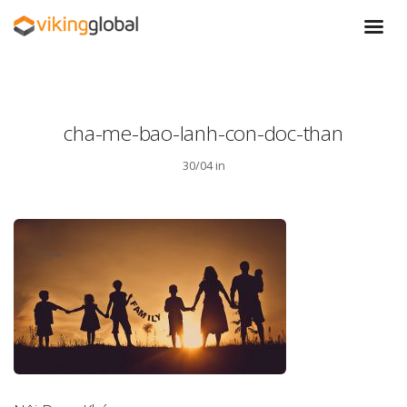
cha-me-bao-lanh-con-doc-than
30/04 in