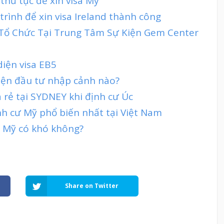
thủ tục để xin visa Mỹ
trình để xin visa Ireland thành công
t Tổ Chức Tại Trung Tâm Sự Kiện Gem Center
diện visa EB5
diện đầu tư nhập cảnh nào?
 rẻ tại SYDNEY khi định cư Úc
nh cư Mỹ phổ biến nhất tại Việt Nam
đi Mỹ có khó không?
Share on Twitter