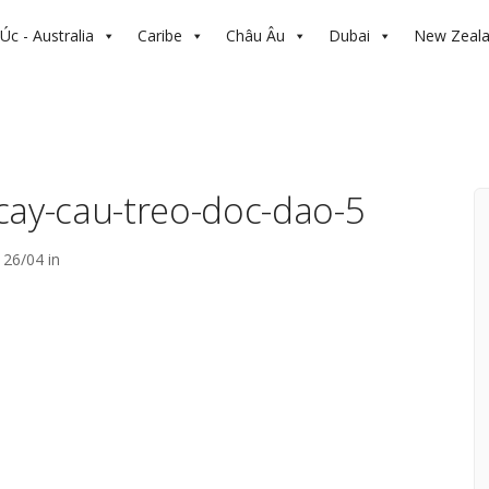
Úc - Australia
Caribe
Châu Âu
Dubai
New Zeal
cay-cau-treo-doc-dao-5
26/04 in