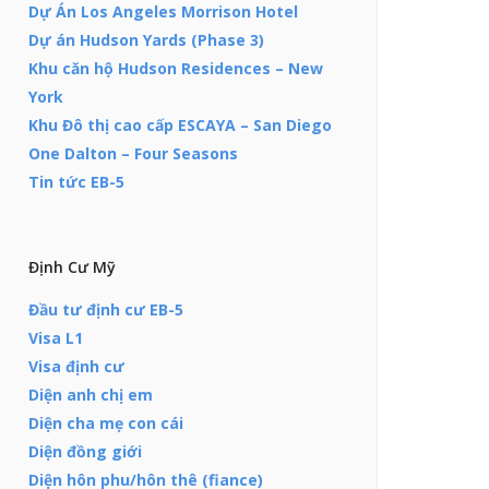
Dự Án Los Angeles Morrison Hotel
Dự án Hudson Yards (Phase 3)
Khu căn hộ Hudson Residences – New
York
Khu Đô thị cao cấp ESCAYA – San Diego
One Dalton – Four Seasons
Tin tức EB-5
Định Cư Mỹ
Đầu tư định cư EB-5
Visa L1
Visa định cư
Diện anh chị em
Diện cha mẹ con cái
Diện đồng giới
Diện hôn phu/hôn thê (fiance)