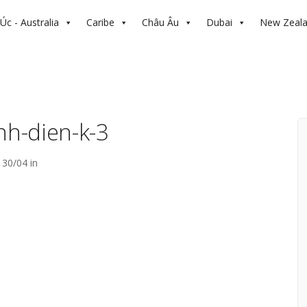
Úc - Australia
Caribe
Châu Âu
Dubai
New Zeal
nh-dien-k-3
30/04 in