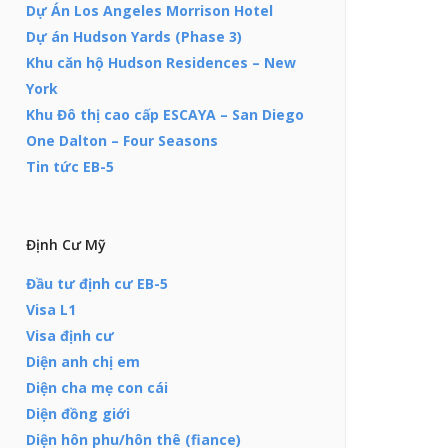
Dự Án Los Angeles Morrison Hotel
Dự án Hudson Yards (Phase 3)
Khu căn hộ Hudson Residences – New
York
Khu Đô thị cao cấp ESCAYA – San Diego
One Dalton – Four Seasons
Tin tức EB-5
Định Cư Mỹ
Đầu tư định cư EB-5
Visa L1
Visa định cư
Diện anh chị em
Diện cha mẹ con cái
Diện đồng giới
Diện hôn phu/hôn thê (fiance)