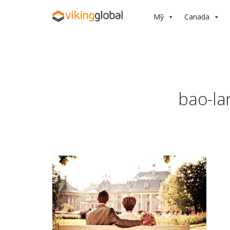
Mỹ
Canada
bao-la