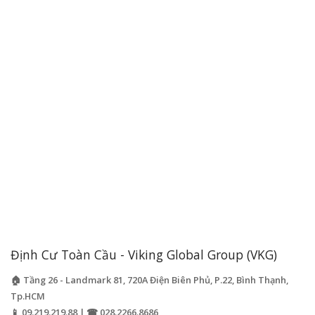
Định Cư Toàn Cầu - Viking Global Group (VKG)
🏠 Tầng 26 - Landmark 81, 720A Điện Biên Phủ, P.22, Bình Thạnh,
Tp.HCM
📱 09.219.219.88 | ☎ 028.2266.8686