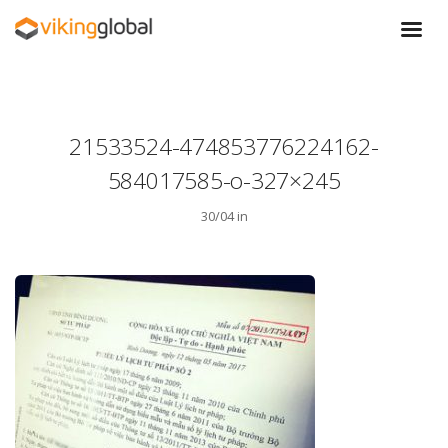
21533524-474853776224162-
584017585-o-327×245
30/04 in