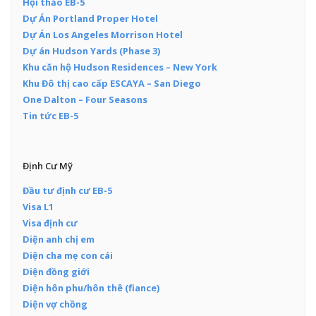
Hội thảo EB-5
Dự Án Portland Proper Hotel
Dự Án Los Angeles Morrison Hotel
Dự án Hudson Yards (Phase 3)
Khu căn hộ Hudson Residences – New York
Khu Đô thị cao cấp ESCAYA – San Diego
One Dalton – Four Seasons
Tin tức EB-5
Định Cư Mỹ
Đầu tư định cư EB-5
Visa L1
Visa định cư
Diện anh chị em
Diện cha mẹ con cái
Diện đồng giới
Diện hôn phu/hôn thê (fiance)
Diện vợ chồng