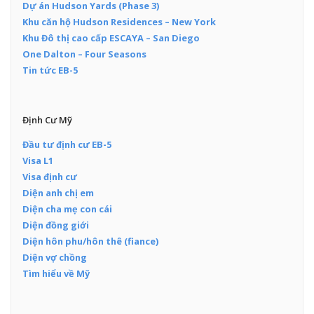
Dự án Hudson Yards (Phase 3)
Khu căn hộ Hudson Residences – New York
Khu Đô thị cao cấp ESCAYA – San Diego
One Dalton – Four Seasons
Tin tức EB-5
Định Cư Mỹ
Đầu tư định cư EB-5
Visa L1
Visa định cư
Diện anh chị em
Diện cha mẹ con cái
Diện đồng giới
Diện hôn phu/hôn thê (fiance)
Diện vợ chồng
Tìm hiểu về Mỹ