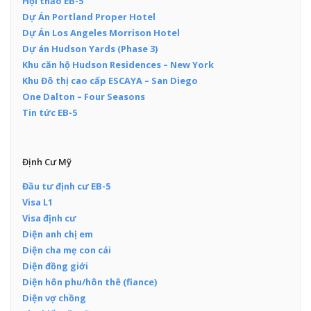
Hội thảo EB-5
Dự Án Portland Proper Hotel
Dự Án Los Angeles Morrison Hotel
Dự án Hudson Yards (Phase 3)
Khu căn hộ Hudson Residences – New York
Khu Đô thị cao cấp ESCAYA – San Diego
One Dalton – Four Seasons
Tin tức EB-5
Định Cư Mỹ
Đầu tư định cư EB-5
Visa L1
Visa định cư
Diện anh chị em
Diện cha mẹ con cái
Diện đồng giới
Diện hôn phu/hôn thê (fiance)
Diện vợ chồng