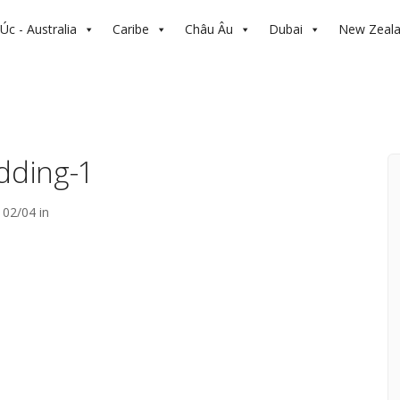
Úc - Australia
Caribe
Châu Âu
Dubai
New Zeal
dding-1
02/04 in