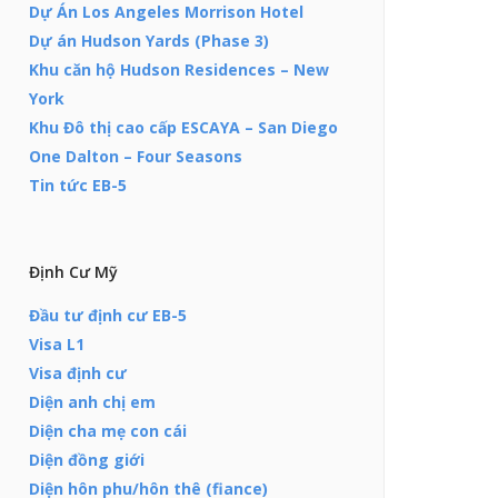
Dự Án Los Angeles Morrison Hotel
Dự án Hudson Yards (Phase 3)
Khu căn hộ Hudson Residences – New
York
Khu Đô thị cao cấp ESCAYA – San Diego
One Dalton – Four Seasons
Tin tức EB-5
Định Cư Mỹ
Đầu tư định cư EB-5
Visa L1
Visa định cư
Diện anh chị em
Diện cha mẹ con cái
Diện đồng giới
Diện hôn phu/hôn thê (fiance)