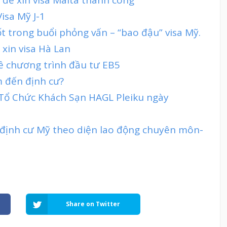
isa Mỹ J-1
t trong buổi phỏng vấn – “bao đậu” visa Mỹ.
 xin visa Hà Lan
về chương trình đầu tư EB5
m đến định cư?
 Tổ Chức Khách Sạn HAGL Pleiku ngày
 định cư Mỹ theo diện lao động chuyên môn-
Share on Twitter